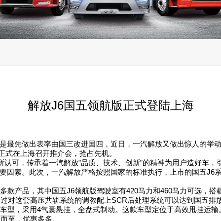
解放J6国五领航版正式登陆上海
是最先做出表率由国三改进国四，近日，一汽解放又做出惊人的举
航版正式在上海召开推介会，抢占先机。
者所认可，传承着一汽解放”品质、技术、创新”的精神为用户造好车
要因素。此次，一汽解放严格按照国家的标准执行，上市的国五J6
多款产品，其中国五J6领航版驾驶室有420马力和460马力可选，搭
。通过对这套高压共轨系统的调教配上SCR后处理系统可以达到国五
领航版车型，采用4气囊悬挂，全盘式制动。这款车型定位于高效甩挂运
拥而至，优惠多多。