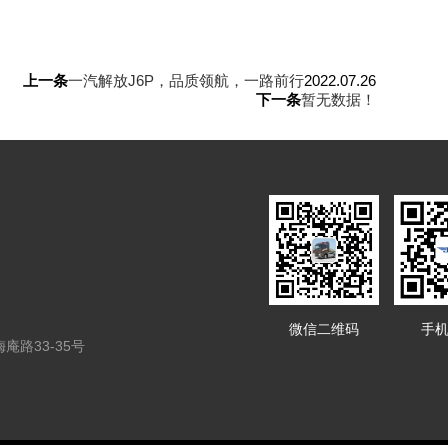
上一条
一汽解放J6P，品质领航，一路前行
2022.07.26
下一条
暂无数据！
微信二维码
手
路33-35号