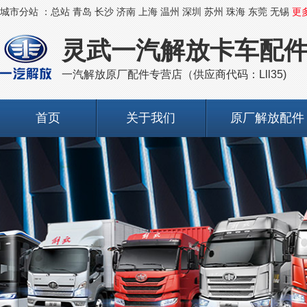
城市分站 ：
总站
青岛
长沙
济南
上海
温州
深圳
苏州
珠海
东莞
无锡
更
灵武一汽解放卡车配
一汽解放原厂配件专营店（供应商代码：Lll35)
首页
关于我们
原厂解放配件